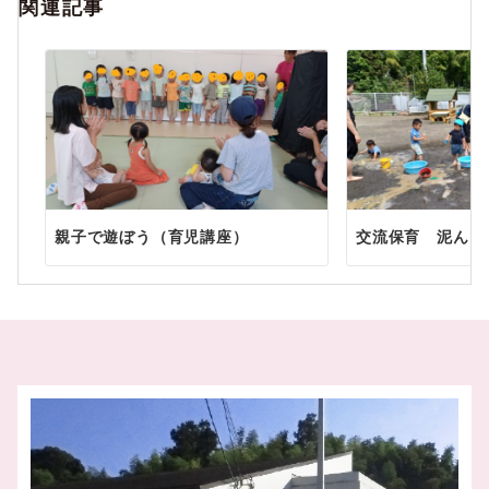
ゲ
関連記事
ー
シ
ョ
ン
親子で遊ぼう（育児講座）
交流保育 泥んこ