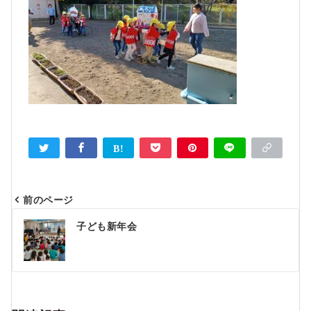
前のページ
投
子ども新年会
稿
ナ
ビ